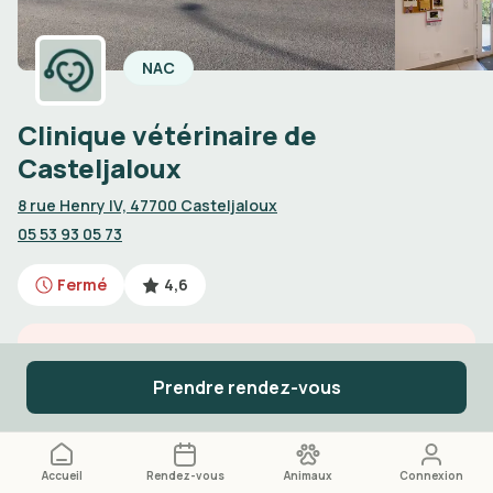
NAC
Clinique vétérinaire de
Casteljaloux
8 rue Henry IV, 47700 Casteljaloux
05 53 93 05 73
Fermé
4,6
Urgences vétérinaires de jour
Prendre rendez-vous
Appelez le
05 53 93 05 73
Accueil
Rendez-vous
Animaux
Connexion