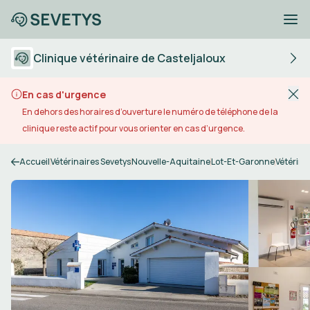
Clinique vétérinaire de Casteljaloux
En cas d'urgence
En dehors des horaires d’ouverture le numéro de téléphone de la
clinique reste actif pour vous orienter en cas d’urgence.
Accueil
Vétérinaires Sevetys
Nouvelle-Aquitaine
Lot-Et-Garonne
Vétérina