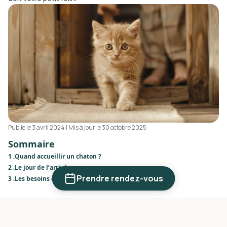
Publié le
3 avril 2024
| Mis à jour le 30 octobre 2025
Sommaire
1 .
Quand accueillir un chaton ?
2 .
Le jour de l’arrivée
Prendre rendez-vous
3 .
Les besoins du chaton
Quand accueillir un chaton ?
L’âge idéal pour accueillir un chaton est
autour de 10