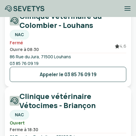
Clinique vétérinaire du
Cliniques vétérinaires
Colombier - Louhans
NAC
Fermé
Ville, code postal, etc
4,6
Ouvre à 08:30
86 Rue du Jura, 71500 Louhans
Ouvert
Urgences
Sans rendez-vous
03 85 76 09 19
Appeler le
03 85 76 09 19
Clinique vétérinaire
Vétocimes - Briançon
NAC
Ouvert
Ferme à 18:30