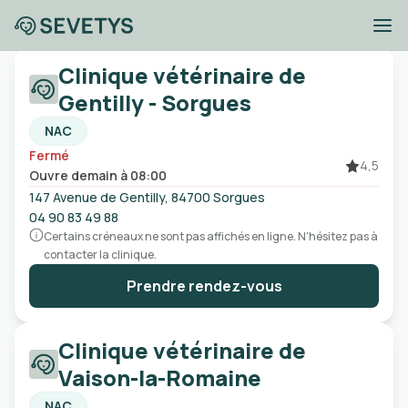
Cliniques vétérinaires
Clinique vétérinaire de
à proximité d’Avignon
Gentilly - Sorgues
NAC
Fermé
Ville, code postal, etc
4,5
Ouvre demain à 08:00
147 Avenue de Gentilly, 84700 Sorgues
Ouvert
Urgences
Sans rendez-vous
04 90 83 49 88
Certains créneaux ne sont pas affichés en ligne. N'hésitez pas à
contacter la clinique.
Prendre rendez-vous
Clinique vétérinaire de
Vaison-la-Romaine
NAC