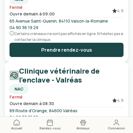
Fermé
4,9
Ouvre demain à 09:00
65 Avenue Saint-Quenin, 84110 Vaison-la-Romaine
04 90 36 19 29
Certains créneaux ne sont pas affichés en ligne. N'hésitez pas à
contacter la clinique.
Prendre rendez-vous
Clinique vétérinaire de
l'enclave - Valréas
NAC
Fermé
4,9
Ouvre demain à 08:30
89 Route d'Orange, 84600 Valréas
04 90 37 38 87
Prendre rendez-vous
Accueil
Rendez-vous
Animaux
Connexion