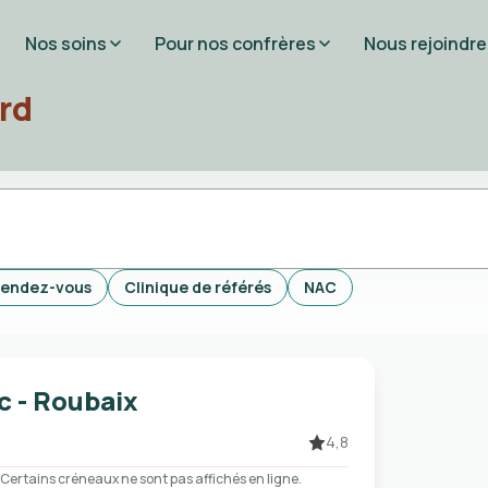
Nos soins
Pour nos confrères
Nous rejoindre
rd
rendez-vous
Clinique de référés
NAC
c - Roubaix
4,8
Certains créneaux ne sont pas affichés en ligne.