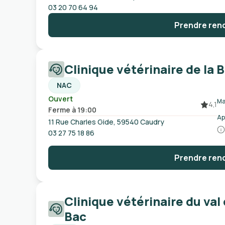
03 20 70 64 94
Prendre ren
Clinique vétérinaire de la 
NAC
Ouvert
Ma
4,1
Ferme à 19:00
Ap
11 Rue Charles Gide, 59540 Caudry
03 27 75 18 86
Prendre ren
Clinique vétérinaire du val
Bac