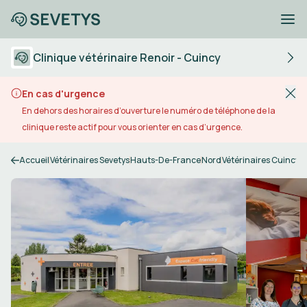
Clinique vétérinaire Renoir - Cuincy
En cas d'urgence
En dehors des horaires d’ouverture le numéro de téléphone de la
clinique reste actif pour vous orienter en cas d’urgence.
Accueil
Vétérinaires Sevetys
Hauts-De-France
Nord
Vétérinaires Cuincy
C