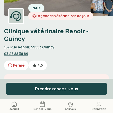
NAC
Urgences vétérinaires de jour
Clinique vétérinaire Renoir -
Cuincy
157 Rue Renoir, 59553 Cuincy
03 27 88 38 69
Fermé
4,5
Urgences vétérinaires de jour
Prendre rendez-vous
Appelez le
03 27 88 38 69
Accueil
Rendez-vous
Animaux
Connexion