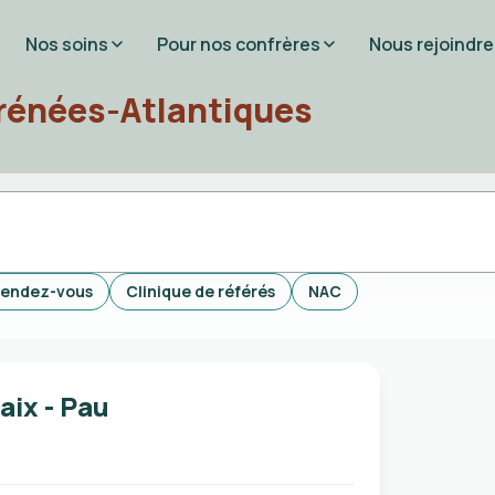
Nos soins
Pour nos confrères
Nous rejoindre
rénées-Atlantiques
rendez-vous
Clinique de référés
NAC
aix - Pau