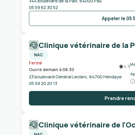
344 boulevard de la Paix, 64000 Pau
05 59 62 30 52
Appeler le
05 
Clinique vétérinaire de la 
NAC
Fermé
Ma
4,9
Ouvre demain à 08:30
Ap
23 boulevard Général Leclerc, 64700 Hendaye
05 59 20 20 13
Prendre ren
Clinique vétérinaire de l'O
NAC