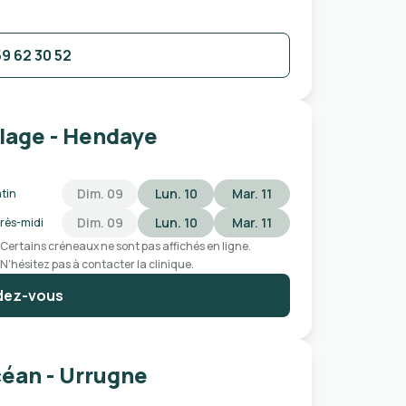
59 62 30 52
Plage - Hendaye
Dim. 09
Lun. 10
Mar. 11
tin
Dim. 09
Lun. 10
Mar. 11
rès-midi
Certains créneaux ne sont pas affichés en ligne.
N'hésitez pas à contacter la clinique.
dez-vous
céan - Urrugne