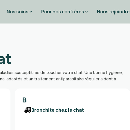
Nos soins
Pour nos confrères
Nous rejoindre
at
 maladies susceptibles de toucher votre chat. Une bonne hygiène,
inal adaptés et un traitement antiparasitaire régulier aident à
B
Bronchite chez le chat