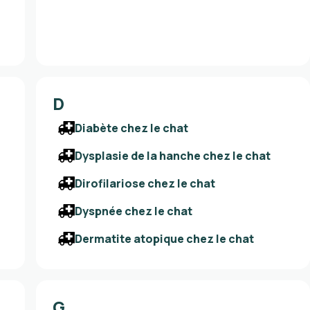
D
Diabète chez le chat
Dysplasie de la hanche chez le chat
Dirofilariose chez le chat
Dyspnée chez le chat
Dermatite atopique chez le chat
G