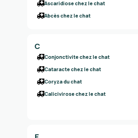
Ascaridiose chez le chat
Abcès chez le chat
C
Conjonctivite chez le chat
Cataracte chez le chat
Coryza du chat
Calicivirose chez le chat
E