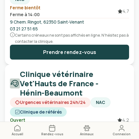
Ferme bientôt
4,7
Ferme à 14:00
9 Chem. Ringot, 62350 Saint-Venant
03 21 27 51 65
Certains créneaux ne sont pas affichés en ligne. N'hésitez pas à
contacter la clinique.
Prendre rendez-vous
Clinique vétérinaire
Vet'Hauts de France -
Hénin-Beaumont
Urgences vétérinaires 24h/24
NAC
Clinique de référés
Ouvert
4,2
802 Boulevard Fernand Darchicourt, 62110 Hénin-
Beaumont
Accueil
Rendez-vous
Animaux
Connexion