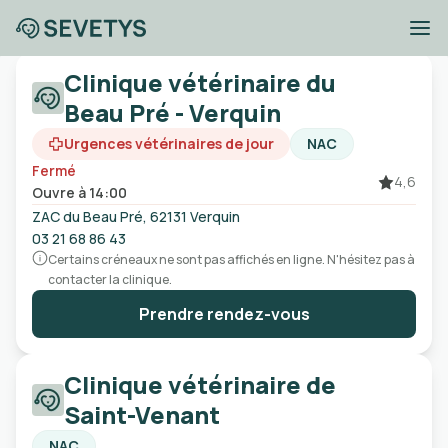
Cliniques vétérinaires
Clinique vétérinaire du
Pas-de-Calais
Beau Pré - Verquin
Urgences vétérinaires de jour
NAC
Fermé
Ville, code postal, etc
4,6
Ouvre à 14:00
ZAC du Beau Pré, 62131 Verquin
Ouvert
Urgences
Sans rendez-vous
03 21 68 86 43
Certains créneaux ne sont pas affichés en ligne. N'hésitez pas à
contacter la clinique.
Prendre rendez-vous
Clinique vétérinaire de
Saint-Venant
NAC