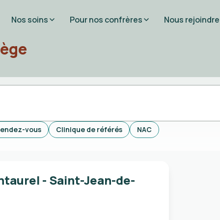
Nos soins
Pour nos confrères
Nous rejoindre
iège
rendez-vous
Clinique de référés
NAC
ntaurel - Saint-Jean-de-