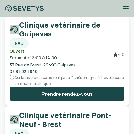
Cliniques vétérinaires
Clinique vétérinaire de
Guipavas
Guipavas
NAC
Ouvert
Ville, code postal, etc
4,6
Ferme de 12:00 à 14:00
33 Rue de Brest, 29490 Guipavas
Ouvert
Urgences
Sans rendez-vous
02 98 32 89 10
Certains créneaux ne sont pas affichés en ligne. N'hésitez pas à
contacter la clinique.
Prendre rendez-vous
Clinique vétérinaire Pont-
Neuf - Brest
NAC