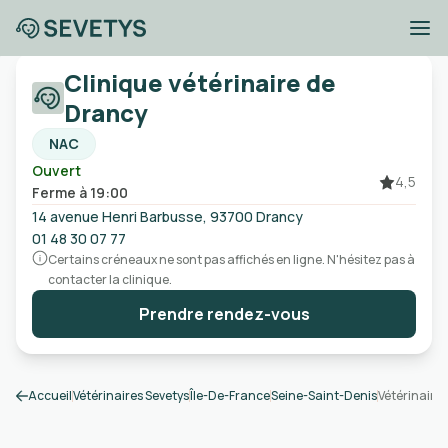
Cliniques vétérinaires
Clinique vétérinaire de
à proximité de Bobigny
Drancy
NAC
Ouvert
Ville, code postal, etc
4,5
Ferme à 19:00
14 avenue Henri Barbusse, 93700 Drancy
Ouvert
Urgences
Sans rendez-vous
01 48 30 07 77
Certains créneaux ne sont pas affichés en ligne. N'hésitez pas à
contacter la clinique.
Prendre rendez-vous
Accueil
Vétérinaires Sevetys
Île-De-France
Seine-Saint-Denis
Vétérinaire