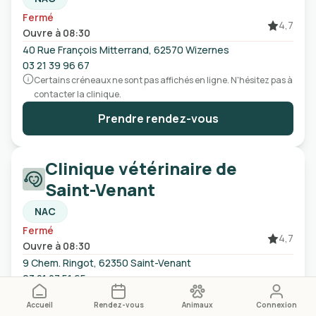
Fermé
4,7
Ouvre à 08:30
40 Rue François Mitterrand, 62570 Wizernes
03 21 39 96 67
Certains créneaux ne sont pas affichés en ligne. N'hésitez pas à
contacter la clinique.
Prendre rendez-vous
Clinique vétérinaire de
Saint-Venant
NAC
Fermé
4,7
Ouvre à 08:30
9 Chem. Ringot, 62350 Saint-Venant
03 21 27 51 65
Certains créneaux ne sont pas affichés en ligne. N'hésitez pas à
Accueil
Rendez-vous
Animaux
Connexion
contacter la clinique.