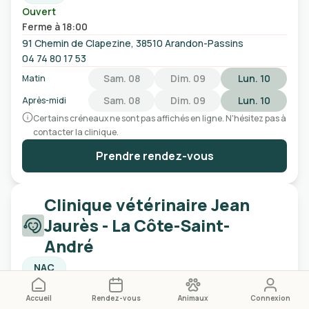
Ouvert
Ferme à 18:00
91 Chemin de Clapezine, 38510 Arandon-Passins
04 74 80 17 53
Sam. 08
Dim. 09
Lun. 10
Matin
Sam. 08
Dim. 09
Lun. 10
Après-midi
Certains créneaux ne sont pas affichés en ligne. N'hésitez pas à
contacter la clinique.
Prendre rendez-vous
Clinique vétérinaire Jean
Jaurès - La Côte-Saint-
André
NAC
Fermé
4,7
Accueil
Rendez-vous
Animaux
Connexion
Ouvre lundi à 08:00