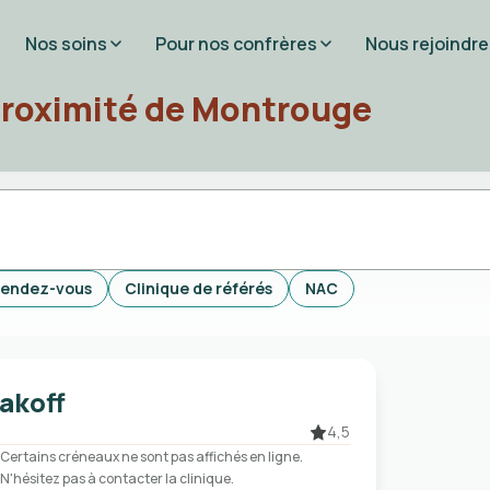
Nos soins
Pour nos confrères
Nous rejoindre
proximité de Montrouge
rendez-vous
Clinique de référés
NAC
lakoff
4,5
Certains créneaux ne sont pas affichés en ligne.
N'hésitez pas à contacter la clinique.