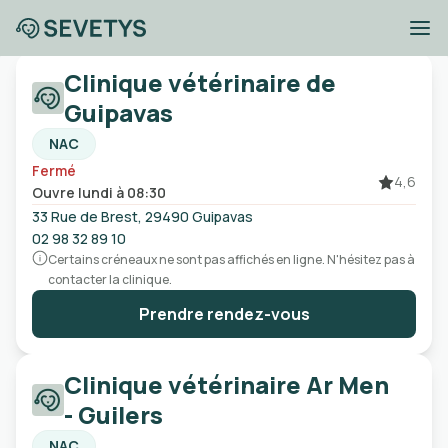
Cliniques vétérinaires
Clinique vétérinaire de
Finistère
Guipavas
NAC
Fermé
Ville, code postal, etc
4,6
Ouvre lundi à 08:30
33 Rue de Brest, 29490 Guipavas
Ouvert
Urgences
Sans rendez-vous
02 98 32 89 10
Certains créneaux ne sont pas affichés en ligne. N'hésitez pas à
contacter la clinique.
Prendre rendez-vous
Clinique vétérinaire Ar Men
- Guilers
NAC