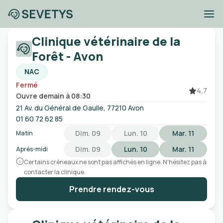
Cliniques vétérinaires
Clinique vétérinaire de la
Avon
Forêt - Avon
NAC
Fermé
Ville, code postal, etc
4,7
Ouvre demain à 08:30
21 Av. du Général de Gaulle, 77210 Avon
Ouvert
Urgences
Sans rendez-vous
01 60 72 62 85
Dim. 09
Lun. 10
Mar. 11
Matin
Dim. 09
Lun. 10
Mar. 11
Après-midi
Certains créneaux ne sont pas affichés en ligne. N'hésitez pas à
contacter la clinique.
Prendre rendez-vous