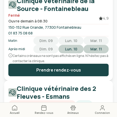
Clinique vétérinaire de la
Source - Fontainebleau
Fermé
4,9
Ouvre demain à 08:30
150-152 Rue Grande, 77300 Fontainebleau
01 83 75 08 68
Dim. 09
Lun. 10
Mar. 11
Matin
Dim. 09
Lun. 10
Mar. 11
Après-midi
Certains créneaux ne sont pas affichés en ligne. N'hésitez pas à
contacter la clinique.
Prendre rendez-vous
Clinique vétérinaire des 2
Fleuves - Esmans
Urgences vétérinaires de jour
NAC
Fermé
Accueil
Rendez-vous
Animaux
Connexion
4,7