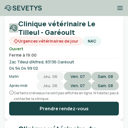
Cliniques vétérinaires
Clinique vétérinaire Le
à proximité de Six-Fours-les-
Tilleul - Garéoult
Plages
Urgences vétérinaires de jour
NAC
Ouvert
Ville, code postal, etc
Ferme à 19:00
Zac Tilleul d'Alfred, 83136 Garéoult
Ouvert
Urgences
Sans rendez-vous
04 94 04 99 02
Jeu. 06
Ven. 07
Sam. 08
Matin
Jeu. 06
Ven. 07
Sam. 08
Après-midi
Certains créneaux ne sont pas affichés en ligne. N'hésitez pas à
contacter la clinique.
Prendre rendez-vous