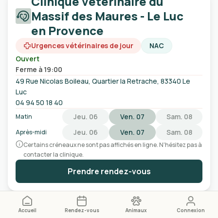
Clinique vétérinaire du
Massif des Maures - Le Luc
en Provence
Urgences vétérinaires de jour
NAC
Ouvert
Ferme à 19:00
49 Rue Nicolas Boileau, Quartier la Retrache, 83340 Le
Luc
04 94 50 18 40
Jeu. 06
Ven. 07
Sam. 08
Matin
Jeu. 06
Ven. 07
Sam. 08
Après-midi
Certains créneaux ne sont pas affichés en ligne. N'hésitez pas à
contacter la clinique.
Prendre rendez-vous
Clinique vétérinaire de
Accueil
Rendez-vous
Animaux
Connexion