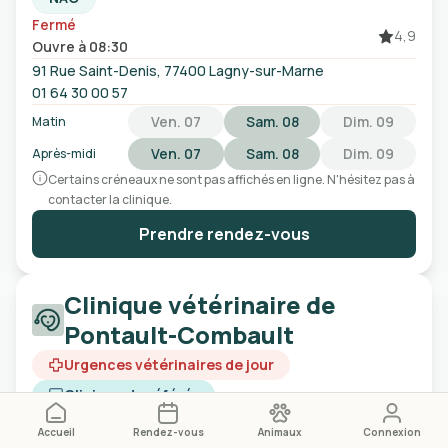
Fermé
4,9
Ouvre à 08:30
91 Rue Saint-Denis, 77400 Lagny-sur-Marne
01 64 30 00 57
Ven. 07
Sam. 08
Dim. 09
Matin
Ven. 07
Sam. 08
Dim. 09
Après-midi
Certains créneaux ne sont pas affichés en ligne. N'hésitez pas à
contacter la clinique.
Prendre rendez-vous
Clinique vétérinaire de
Pontault-Combault
Urgences vétérinaires de jour
Clinique de référés
Fermé
4,6
Accueil
Rendez-vous
Animaux
Connexion
Ouvre à 08:30