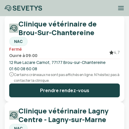
Cliniques vétérinaires
Clinique vétérinaire de
à proximité de Chelles
Brou-Sur-Chantereine
NAC
Fermé
Ville, code postal, etc
4,7
Ouvre à 09:00
12 Rue Lazare Carnot, 77177 Brou-sur-Chantereine
Ouvert
Urgences
Sans rendez-vous
01 60 08 60 08
Certains créneaux ne sont pas affichés en ligne. N'hésitez pas à
contacter la clinique.
Prendre rendez-vous
Clinique vétérinaire Lagny
Centre - Lagny-sur-Marne
NAC