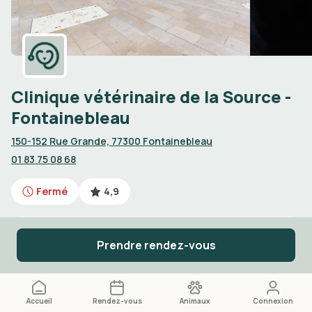
Clinique vétérinaire de la Source -
Fontainebleau
150-152 Rue Grande, 77300 Fontainebleau
01 83 75 08 68
Fermé
4,9
Urgences vétérinaires de jour
Prendre rendez-vous
Appelez le
01 83 75 08 68
Accueil
Rendez-vous
Animaux
Connexion