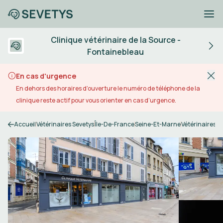
Clinique vétérinaire de la Source -
Fontainebleau
En cas d'urgence
En dehors des horaires d’ouverture le numéro de téléphone de la
clinique reste actif pour vous orienter en cas d’urgence.
Accueil
Vétérinaires Sevetys
Île-De-France
Seine-Et-Marne
Vétérinaires 