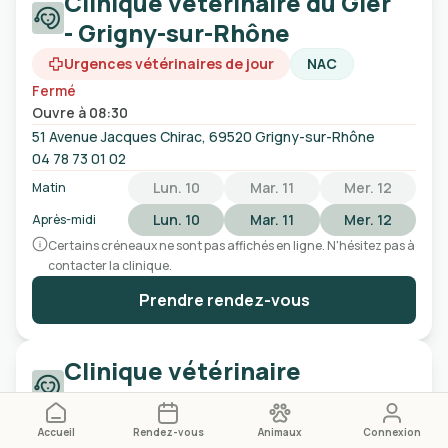
Clinique vétérinaire du Gier
- Grigny-sur-Rhône
Urgences vétérinaires de jour
NAC
Fermé
Ouvre à 08:30
51 Avenue Jacques Chirac, 69520 Grigny-sur-Rhône
04 78 73 01 02
Lun. 10
Mar. 11
Mer. 12
Matin
Lun. 10
Mar. 11
Mer. 12
Après-midi
Certains créneaux ne sont pas affichés en ligne. N'hésitez pas à
contacter la clinique.
Prendre rendez-vous
Clinique vétérinaire
Mermoz Vet - Lyon
Urgences vétérinaires 24h/24
NAC
Accueil
Rendez-vous
Animaux
Connexion