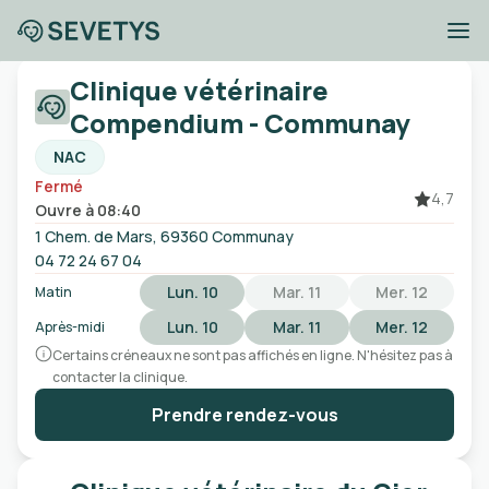
Cliniques vétérinaires
Clinique vétérinaire
Communay
Compendium - Communay
NAC
Fermé
Ville, code postal, etc
4,7
Ouvre à 08:40
1 Chem. de Mars, 69360 Communay
Ouvert
Urgences
Sans rendez-vous
04 72 24 67 04
Lun. 10
Mar. 11
Mer. 12
Matin
Lun. 10
Mar. 11
Mer. 12
Après-midi
Certains créneaux ne sont pas affichés en ligne. N'hésitez pas à
contacter la clinique.
Prendre rendez-vous