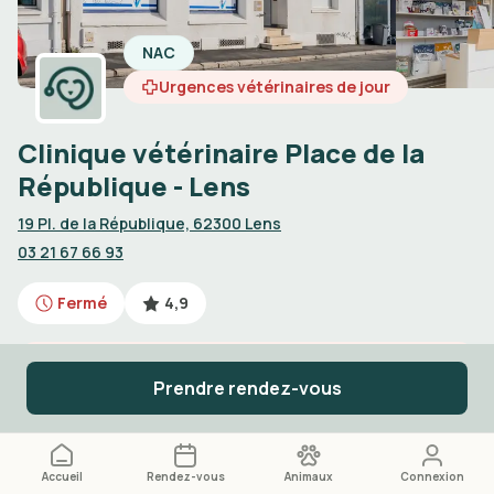
NAC
Urgences vétérinaires de jour
Clinique vétérinaire Place de la
République - Lens
19 Pl. de la République, 62300 Lens
03 21 67 66 93
Fermé
4,9
Urgences vétérinaires de jour
Prendre rendez-vous
Appelez le
03 21 67 66 93
Accueil
Rendez-vous
Animaux
Connexion