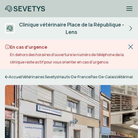
Clinique vétérinaire Place de la République -
Lens
En cas d'urgence
En dehors des horaires d’ouverture le numéro de téléphone de la
clinique reste actif pour vous orienter en cas d’urgence.
Accueil
Vétérinaires Sevetys
Hauts-De-France
Pas-De-Calais
Vétérinaire