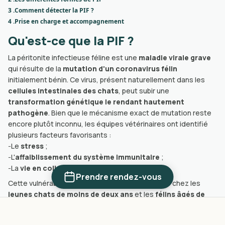
3 .
Comment détecter la PIF ?
4 .
Prise en charge et accompagnement
Qu'est-ce que la PIF ?
La péritonite infectieuse féline est une
maladie virale grave
qui résulte de la
mutation d'un coronavirus félin
initialement bénin. Ce virus, présent naturellement dans les
cellules intestinales des chats
, peut subir une
transformation génétique le rendant hautement
pathogène
. Bien que le mécanisme exact de mutation reste
encore plutôt inconnu, les équipes vétérinaires ont identifié
plusieurs facteurs favorisants :
-
Le
stress
;
-
L'
affaiblissement du système immunitaire
;
-
La
vie en collectivité
.
Prendre rendez-vous
Cette vulnérabilité est particulièrement marquée chez les
jeunes chats de moins de deux ans
et les
félins âgés de
plus de dix ans
. Dans la population féline, la prévalence du
coronavirus sous sa forme bénigne est significative, environ