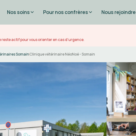
Nos soins
Pour nos confrères
Nous rejoindre
 reste actif pour vous orienter en cas d’urgence.
érinaires Somain
Clinique vétérinaire NéoNoé - Somain