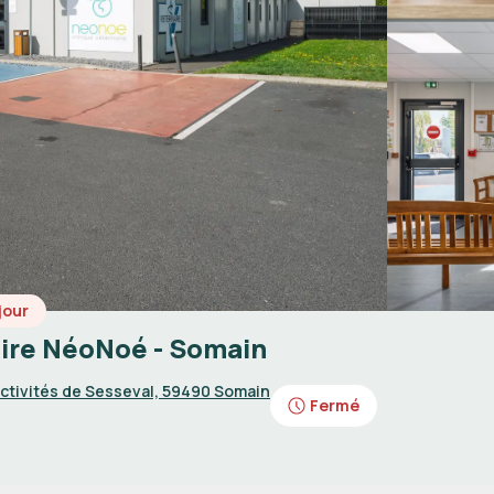
jour
aire NéoNoé - Somain
Activités de Sesseval, 59490 Somain
Fermé