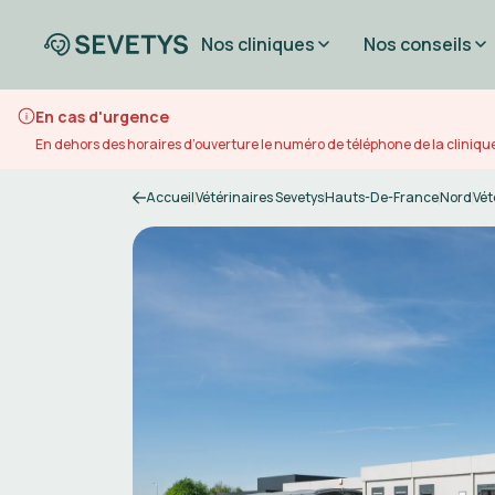
Nos cliniques
Nos conseils
En cas d'urgence
En dehors des horaires d’ouverture le numéro de téléphone de la clinique
Accueil
Vétérinaires Sevetys
Hauts-De-France
Nord
Vét