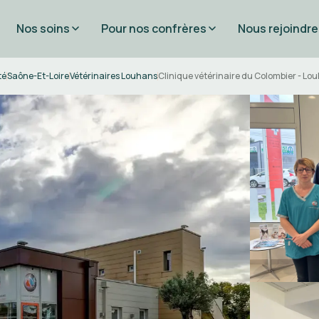
Nos soins
Pour nos confrères
Nous rejoindre
té
Saône-Et-Loire
Vétérinaires Louhans
Clinique vétérinaire du Colombier - Lo