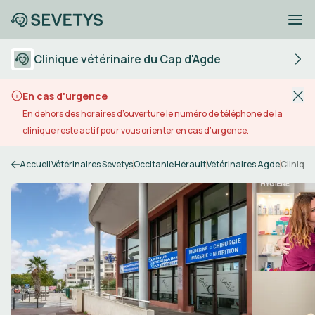
Clinique vétérinaire du Cap d'Agde
En cas d'urgence
En dehors des horaires d’ouverture le numéro de téléphone de la
clinique reste actif pour vous orienter en cas d’urgence.
Accueil
Vétérinaires Sevetys
Occitanie
Hérault
Vétérinaires Agde
Clinique