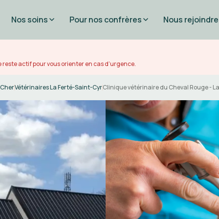
Nos soins
Pour nos confrères
Nous rejoindre
 reste actif pour vous orienter en cas d’urgence.
-Cher
Vétérinaires La Ferté-Saint-Cyr
Clinique vétérinaire du Cheval Rouge - L