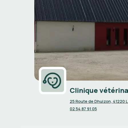
Clinique vétérina
25 Route de Dhuizon, 41220 L
02 54 87 91 05