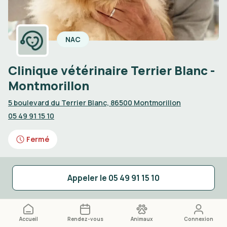
NAC
Clinique vétérinaire Terrier Blanc -
Montmorillon
5 boulevard du Terrier Blanc, 86500 Montmorillon
05 49 91 15 10
Fermé
Urgences vétérinaires de jour
Appeler le
05 49 91 15 10
Appelez le
05 49 91 15 10
Accueil
Rendez-vous
Animaux
Connexion