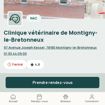
NAC
Clinique vétérinaire de Montigny-
le-Bretonneux
97 Avenue Joseph Kessel, 78180 Montigny-le-Bretonneux
01 30 44 09 00
Fermé
4,6
Urgences vétérinaires de jour
Prendre rendez-vous
Appelez le
01 30 44 09 00
Accueil
Rendez-vous
Animaux
Connexion