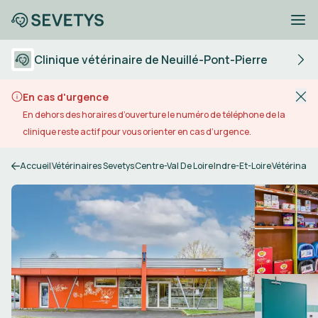
Clinique vétérinaire de Neuillé-Pont-Pierre
En cas d'urgence
En dehors des horaires d’ouverture le numéro de téléphone de la
clinique reste actif pour vous orienter en cas d’urgence.
Accueil
Vétérinaires Sevetys
Centre-Val De Loire
Indre-Et-Loire
Vétérinaire