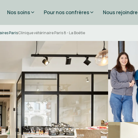
Nos soins
Pour nos confrères
Nous rejoindre
aires Paris
Clinique vétérinaire Paris 8 - La Boétie