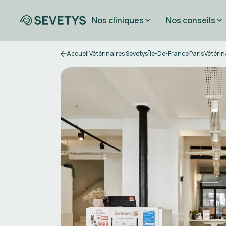
Nos cliniques
Nos conseils
Accueil
Vétérinaires Sevetys
Île-De-France
Paris
Vétérin