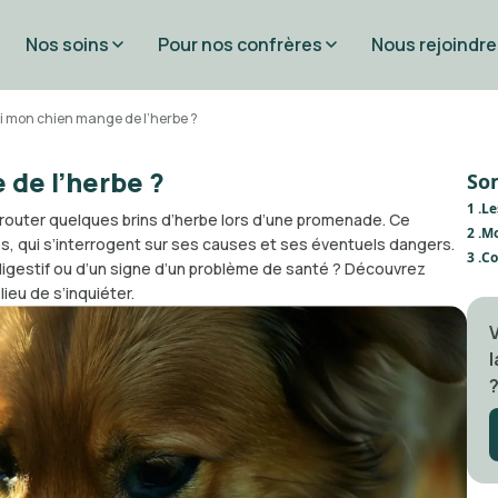
Nos soins
Pour nos confrères
Nous rejoindre
 mon chien mange de l’herbe ?
de l’herbe ?
So
1 .
Le
e brouter quelques brins d’herbe lors d’une promenade. Ce
2 .
Mo
s, qui s’interrogent sur ses causes et ses éventuels dangers.
3 .
Co
in digestif ou d’un signe d’un problème de santé ? Découvrez
lieu de s’inquiéter.
l