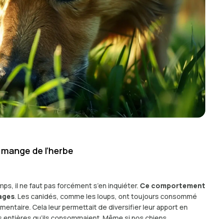
n mange de l’herbe
ps, il ne faut pas forcément s’en inquiéter.
Ce comportement
ages
. Les canidés, comme les loups, ont toujours consommé
ntaire. Cela leur permettait de diversifier leur apport en
ies entières qu’ils consommaient. Même si nos chiens