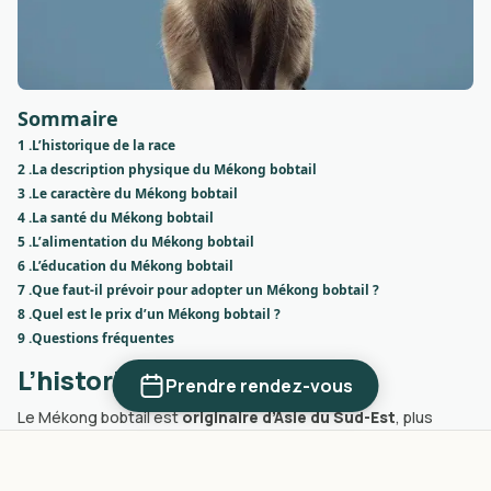
Sommaire
1 .
L’historique de la race
2 .
La description physique du Mékong bobtail
3 .
Le caractère du Mékong bobtail
4 .
La santé du Mékong bobtail
5 .
L’alimentation du Mékong bobtail
6 .
L’éducation du Mékong bobtail
7 .
Que faut-il prévoir pour adopter un Mékong bobtail ?
8 .
Quel est le prix d’un Mékong bobtail ?
9 .
Questions fréquentes
L’historique de la race
Prendre rendez-vous
Le Mékong bobtail est
originaire d’Asie du Sud-Est
, plus
précisément de la région de delta du Mékong au Vietnam.
Cette race est le
résultat de croisements de chats locaux
à queue courte et d’autres races de chats introduites
. La