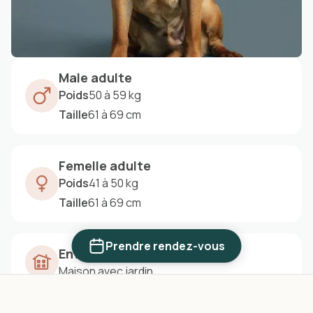
Male adulte
Poids
50 à 59 kg
Taille
61 à 69 cm
Femelle adulte
Poids
41 à 50 kg
Taille
61 à 69 cm
Prendre rendez-vous
Environnement
Maison avec jardin