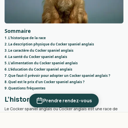
Sommaire
1 .
L’historique de la race
2 .
La description physique du Cocker spaniel anglais
3 .
Le caractère du Cocker spaniel anglais
4 .
La santé du Cocker spaniel anglais
5 .
L’alimentation du Cocker spaniel anglais
6 .
L’éducation du Cocker spaniel anglais
7 .
Que faut-il prévoir pour adopter un Cocker spaniel anglais ?
8 .
Quel est le prix d’un Cocker spaniel anglais ?
9 .
Questions fréquentes
L’historique de la race
Prendre rendez-vous
Le Cocker spaniel anglais ou Cocker anglais est une race de
chien dont
les origines remontent au XVIIIe siècle en
Angleterre, où il était utilisé comme chien de chasse pour
récupérer les oiseaux abattus dans les terrains difficiles.