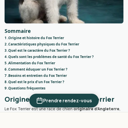
Sommaire
1 .
Origine et histoire du Fox Terrier
2 .
Caractéristiques physiques du Fox Terrier
3 .
Quel est le caractère du Fox Terrier ?
4 .
Quels sont les problèmes de santé du Fox Terrier ?
5 .
Alimentation du Fox Terrier
6 .
Comment éduquer un Fox Terrier ?
7 .
Besoins et entretien du Fox Terrier
8 .
Quel est le prix d’un Fox Terrier ?
9 .
Questions fréquentes
Origine et histoire du Fox Terrier
Prendre rendez-vous
Le Fox Terrier est une race de chien
originaire d’Angleterre
,
développée à partir du XVIIIe siècle pour la chasse au renard.
Son nom provient d’ailleurs du mot "fox", qui signifie renard en
anglais. Il existait à l’origine en deux variétés : à poil lisse et à