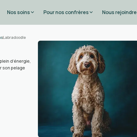
Nos soins
Pour nos confrères
Nous rejoindre
ns
Labradoodle
plein d’énergie,
r son pelage