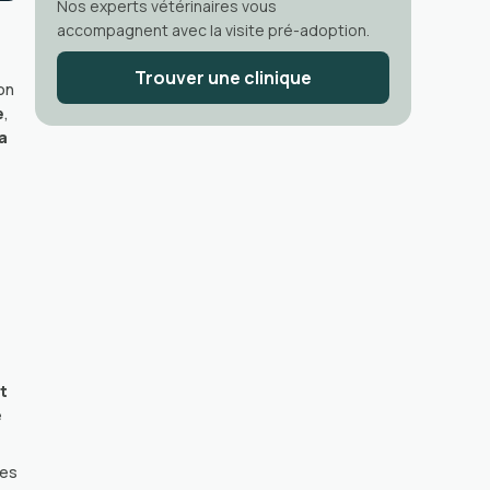
Nos experts vétérinaires vous
accompagnent avec la visite pré-adoption.
Trouver une clinique
on
e
,
la
t
e
ses