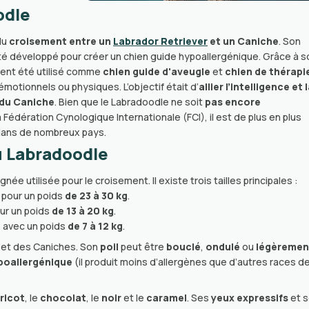
odle
du
croisement entre un
Labrador Retriever
et un Caniche
. Son
été développé pour créer un chien guide hypoallergénique. Grâce à s
ement été utilisé comme
chien guide d'aveugle
et
chien de thérapi
otionnels ou physiques. L’objectif était d’
allier l’intelligence et 
 du Caniche
. Bien que le Labradoodle ne soit
pas encore
a Fédération Cynologique Internationale (FCI), il est de plus en plus
ans de nombreux pays.
u Labradoodle
gnée utilisée pour le croisement. Il existe trois tailles principales :
, pour un poids
de 23 à 30 kg
.
our un poids
de 13 à 20 kg
.
, avec un poids
de 7 à 12 kg
.
s et des Caniches. Son
poil
peut être
bouclé
,
ondulé
ou
légèremen
poallergénique
(il produit moins d’allergènes que d’autres races d
ricot
, le
chocolat
, le
noir
et le
caramel
. Ses
yeux expressifs
et 