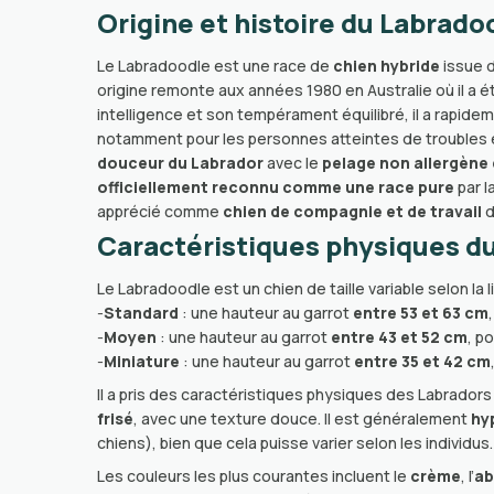
Origine et histoire du Labrado
Le Labradoodle est une race de
chien hybride
issue 
origine remonte aux années 1980 en Australie où il a 
intelligence et son tempérament équilibré, il a rapid
notamment pour les personnes atteintes de troubles ém
douceur du Labrador
avec le
pelage non allergène
officiellement reconnu comme une race pure
par l
apprécié comme
chien de compagnie et de travail
d
Caractéristiques physiques d
Le Labradoodle est un chien de taille variable selon la li
-
Standard
: une hauteur au garrot
entre 53 et 63 cm
-
Moyen
: une hauteur au garrot
entre 43 et 52 cm
, p
-
Miniature
: une hauteur au garrot
entre 35 et 42 cm
Il a pris des caractéristiques physiques des Labrador
frisé
, avec une texture douce. Il est généralement
hy
chiens), bien que cela puisse varier selon les individus.
Les couleurs les plus courantes incluent le
crème
, l’
ab