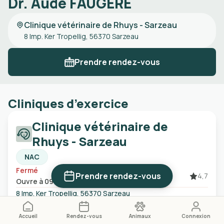
Dr. Aude FAUGERE
Clinique vétérinaire de Rhuys - Sarzeau
8 Imp. Ker Tropellig, 56370 Sarzeau
Prendre rendez-vous
Cliniques d’exercice
Clinique vétérinaire de
Rhuys - Sarzeau
NAC
Fermé
Prendre rendez-vous
4,7
Ouvre à 09:00
8 Imp. Ker Tropellig, 56370 Sarzeau
02 97 41 39 34
Certains créneaux ne sont pas affichés en ligne. N'hésitez pas à
Accueil
Rendez-vous
Animaux
Connexion