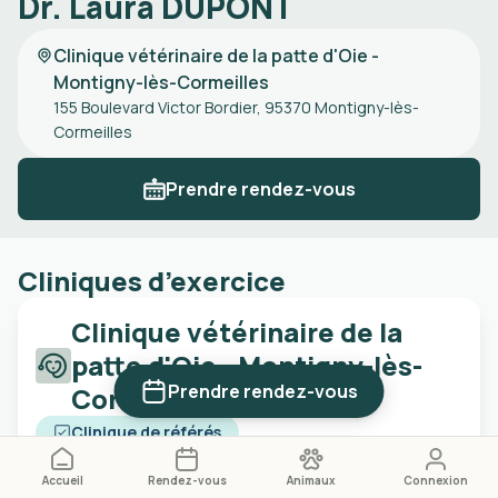
Dr. Laura DUPONT
Clinique vétérinaire de la patte d'Oie -
Montigny-lès-Cormeilles
155 Boulevard Victor Bordier, 95370 Montigny-lès-
Cormeilles
Prendre rendez-vous
Cliniques d’exercice
Clinique vétérinaire de la
patte d'Oie - Montigny-lès-
Prendre rendez-vous
Cormeilles
Clinique de référés
Ouvert
4,5
Accueil
Rendez-vous
Animaux
Connexion
Ferme à 19:30