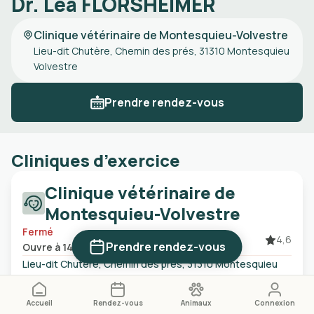
Dr. Léa FLORSHEIMER
Clinique vétérinaire de Montesquieu-Volvestre
Lieu-dit Chutère, Chemin des prés, 31310 Montesquieu
Volvestre
Prendre rendez-vous
Cliniques d’exercice
Clinique vétérinaire de
Montesquieu-Volvestre
Fermé
4,6
Prendre rendez-vous
Ouvre à 14:00
Lieu-dit Chutère, Chemin des prés, 31310 Montesquieu
Volvestre
05 81 64 00 84
Accueil
Rendez-vous
Animaux
Connexion
Certains créneaux ne sont pas affichés en ligne. N'hésitez pas à