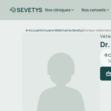
Nos cliniques
Nos conseils
Accueil
Annuaire Vétérinaires Sevetys
Docteur vétérinai
Vété
Dr
C
1