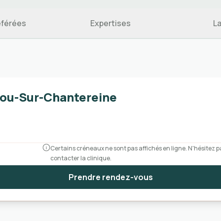
éférées
Expertises
L
Brou-Sur-Chantereine
Certains créneaux ne sont pas affichés en ligne. N'hésitez p
contacter la clinique.
Prendre rendez-vous