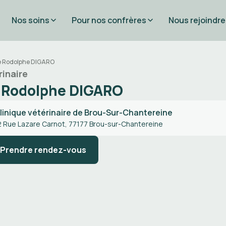
Nos soins
Pour nos confrères
Nous rejoindre
re Rodolphe DIGARO
rinaire
. Rodolphe DIGARO
linique vétérinaire de Brou-Sur-Chantereine
2 Rue Lazare Carnot, 77177 Brou-sur-Chantereine
Prendre rendez-vous