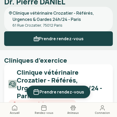
Dr. Pierre DANIEL
Clinique vétérinaire Crozatier - Référés,
Urgences & Gardes 24h/24 - Paris
61 Rue Crozatier, 75012 Paris
Prendre rendez-vous
Cliniques d’exercice
Clinique vétérinaire
Crozatier - Référés,
Urgences & Gardes 24h/24 -
Prendre rendez-vous
Paris
Urgences vétérinaires 24h/24
Clinique de référés
Accueil
Rendez-vous
Animaux
Connexion