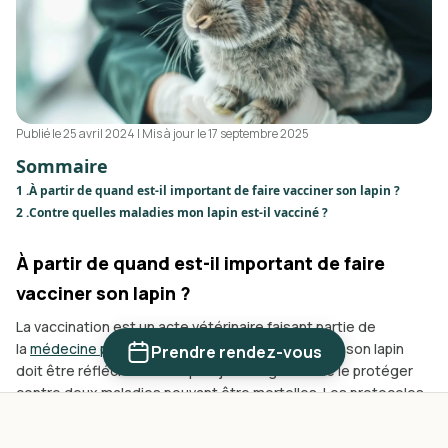
Publié le
25 avril 2024
| Mis à jour le 17 septembre 2025
Sommaire
1 .
À partir de quand est-il important de faire vacciner son lapin ?
2 .
Contre quelles maladies mon lapin est-il vacciné ?
À partir de quand est-il important de faire
vacciner son lapin ?
La vaccination est un acte vétérinaire faisant partie de
la
médecine préventive vétérinaire
. Faire vacciner son lapin
Prendre rendez-vous
doit être réfléchi dès son plus jeune âge afin de le protéger
contre deux maladies pouvant être mortelles. Les protocoles
de vaccination actuels recommandent de faire vacciner les
lapins de compagnie dès 5 à 7 semaines d’âge. Une ou