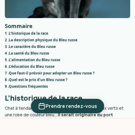
Sommaire
1 .
L’historique de la race
2 .
La description physique du Bleu russe
3 .
Le caractère du Bleu russe
4 .
La santé du Bleu russe
5 .
L’alimentation du Bleu russe
6 .
L’éducation du Bleu russe
7 .
Que faut-il prévoir pour adopter un Bleu russe ?
8 .
Quel est le prix d’un Bleu russe ?
9 .
Questions fréquentes
L’historique de la race
Prendre rendez-vous
Chat à tendance oriental, caractérisé par des yeux verts et
une robe de couleur bleu…
Il serait originaire du port
d’Arkhangelsk situé sur les rives de la mer Blanche en
Russie occidentale.
Avant d’être importé en Angleterre au
milieu du XIXe siècle, il aurait été élevé et même piégé pour sa