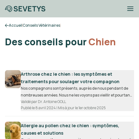
Accueil
Conseils Vétérinaires
Des conseils pour
Chien
Arthrose chez le chien : les symptômes et
traitements pour soulager votre compagnon
Nos compagnons sont présents, auprès de nous pendant de
nombreuses années. Nous ne les voyons pas vieillir et pourtant,
Validé par
Dr.
Antoine GOLL
avec l’âge, certains signes apparaissent, notamment les
Publié le
8 avril 2024
| Mis à jour le 1er octobre 2025
douleurs arthrosiques
. Les propriétaires abordent souvent ce
sujet en consultation : leur chien a désormais des difficultés à
se lever après la sieste ou le matin au réveil. Ils constatent une
Allergie au pollen chez le chien : symptômes,
boiterie « à froid » qui s’améliore au cours de la journée. Ils
causes et solutions
peuvent aussi constater que leur chien a des difficultés à