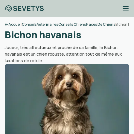
Accueil
Conseils Vétérinaires
Conseils Chiens
Races De Chiens
Bichon ha
Bichon havanais
Joueur, très affectueux et proche de sa famille, le Bichon
havanais est un chien robuste, attention tout de même aux
luxations de rotule.