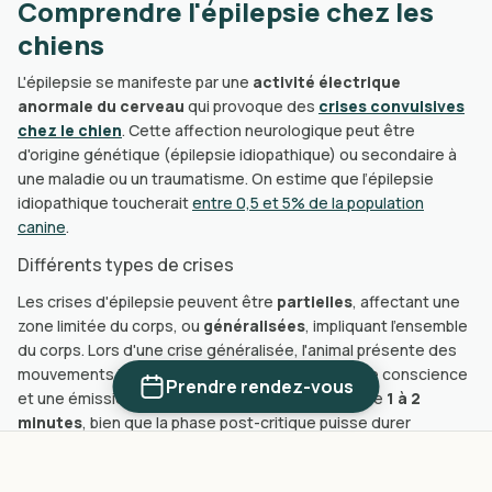
Comprendre l'épilepsie chez les
chiens
L'épilepsie se manifeste par une
activité électrique
anormale du cerveau
qui provoque des
crises convulsives
chez le chien
. Cette affection neurologique peut être
d'origine génétique (épilepsie idiopathique) ou secondaire à
une maladie ou un traumatisme. On estime que l’épilepsie
idiopathique toucherait
entre 0,5 et 5% de la population
canine
.
Différents types de crises
Les crises d'épilepsie peuvent être
partielles
, affectant une
zone limitée du corps, ou
généralisées
, impliquant l'ensemble
du corps. Lors d'une crise généralisée, l'animal présente des
mouvements involontaires, une possible perte de conscience
Prendre rendez-vous
et une émission d'urine. Sa durée moyenne est de
1 à 2
minutes
, bien que la phase post-critique puisse durer
plusieurs heures
.
Races prédisposées