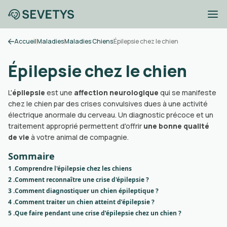
Accueil
Maladies
Maladies Chiens
Épilepsie chez le chien
Épilepsie chez le chien
L'
épilepsie
est une
affection neurologique
qui se manifeste
chez le chien par des crises convulsives dues à une activité
électrique anormale du cerveau. Un diagnostic précoce et un
traitement approprié permettent d'offrir
une bonne qualité
de vie
à votre animal de compagnie.
Sommaire
1 .
Comprendre l'épilepsie chez les chiens
2 .
Comment reconnaître une crise d'épilepsie ?
3 .
Comment diagnostiquer un chien épileptique ?
4 .
Comment traiter un chien atteint d’épilepsie ?
5 .
Que faire pendant une crise d’épilepsie chez un chien ?