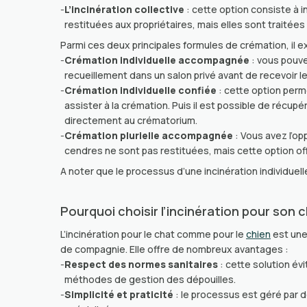
-
L’incinération collective
: cette option consiste à 
restituées aux propriétaires, mais elles sont traité
Parmi ces deux principales formules de crémation, il e
-
Crémation individuelle accompagnée
: vous pouve
recueillement dans un salon privé avant de recevoir l
-
Crémation individuelle confiée
: cette option perm
assister à la crémation. Puis il est possible de récup
directement au crématorium.
-
Crémation plurielle accompagnée
: Vous avez l’op
cendres ne sont pas restituées, mais cette option of
A noter que le processus d’une incinération individue
Pourquoi choisir l’incinération pour son 
L’incinération pour le chat comme pour le
chien
est une
de compagnie. Elle offre de nombreux avantages :
-
Respect des normes sanitaires
: cette solution év
méthodes de gestion des dépouilles.
-
Simplicité et praticité
: le processus est géré par d