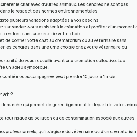
incinérer le chat avec d'autres animaux. Les cendres ne sont pas
es dans le respect des normes environnementales.
xiste plusieurs variations adaptées à vos besoins :
z sur rendez-vous assister à la crémation et profiter d’un moment 
es cendres dans une urne de votre choix.
et de confier votre chat au crématorium ou au vétérinaire sans
érer les cendres dans une urne choisie chez votre vétérinaire ou
portunité de vous recueillir avant une crémation collective. Les
fre un adieu symbolique.
lle confiée ou accompagnée peut prendre 15 jours à 1 mois.
chat ?
 démarche qui permet de gérer dignement le départ de votre anima
ite tout risque de pollution ou de contamination associé aux autres
es professionnels, qu’il s’agisse du vétérinaire ou d’un crématorium