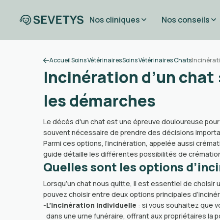
Nos cliniques
Nos conseils
Accueil
Soins Vétérinaires
Soins Vétérinaires Chats
Incinérat
Incinération d’un chat
les démarches
Le décès d'un chat est une épreuve douloureuse pour l
souvent nécessaire de prendre des décisions importan
Parmi ces options, l’incinération, appelée aussi crém
guide détaille les différentes possibilités de crémati
Quelles sont les options d’inc
Lorsqu’un chat nous quitte, il est essentiel de choisi
pouvez choisir entre deux options principales d’incinéra
-
L’incinération individuelle
: si vous souhaitez que v
dans une urne funéraire, offrant aux propriétaires la 