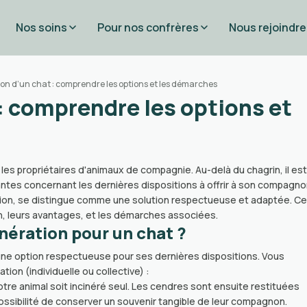
Nos soins
Pour nos confrères
Nous rejoindre
ion d’un chat : comprendre les options et les démarches
 : comprendre les options et
es propriétaires d'animaux de compagnie. Au-delà du chagrin, il est
tes concernant les dernières dispositions à offrir à son compagno
ation, se distingue comme une solution respectueuse et adaptée. Ce
on, leurs avantages, et les démarches associées.
inération pour un chat ?
r une option respectueuse pour ses dernières dispositions. Vous
tion (individuelle ou collective) :
otre animal soit incinéré seul. Les cendres sont ensuite restituées
possibilité de conserver un souvenir tangible de leur compagnon.