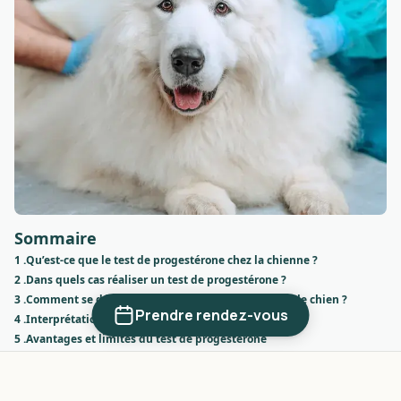
Sommaire
1 .
Qu’est-ce que le test de progestérone chez la chienne ?
2 .
Dans quels cas réaliser un test de progestérone ?
3 .
Comment se déroule un test de progestérone chez le chien ?
Prendre rendez-vous
4 .
Interprétation des résultats du test de progestérone
5 .
Avantages et limites du test de progestérone
Qu’est-ce que le test de
progestérone chez la chienne ?