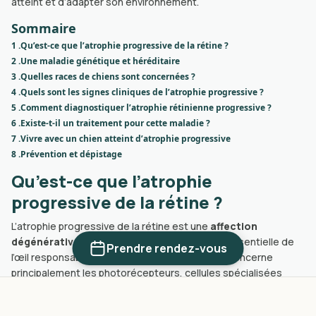
atteint et d’adapter son environnement.
Sommaire
1 .
Qu’est-ce que l’atrophie progressive de la rétine ?
2 .
Une maladie génétique et héréditaire
3 .
Quelles races de chiens sont concernées ?
4 .
Quels sont les signes cliniques de l’atrophie progressive ?
5 .
Comment diagnostiquer l’atrophie rétinienne progressive ?
6 .
Existe-t-il un traitement pour cette maladie ?
7 .
Vivre avec un chien atteint d’atrophie progressive
8 .
Prévention et dépistage
Qu’est-ce que l’atrophie
progressive de la rétine ?
L’atrophie progressive de la rétine est une
affection
dégénérative touchant la rétine
, structure essentielle de
Prendre rendez-vous
l’œil responsable de la perception visuelle. Elle concerne
principalement les photorécepteurs, cellules spécialisées
appelées bâtonnets et cônes.
-
Les bâtonnets sont impliqués dans la vision nocturne